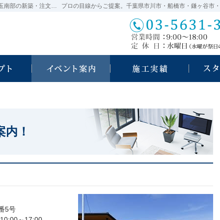
千葉県市川市・船橋市・鎌ヶ谷市・松戸市・埼玉南部の新築・注文住宅・新築戸建てを手がける工務店なら瀬戸口工業
自然素材派のこだわり住宅
見て納得のイベント案内！
素敵だ
案内！
番5号
00～17:00