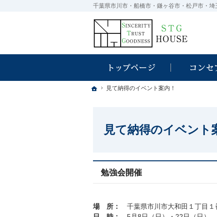
ホーム
ホーム
ホーム
見て納得のイベント案内！
見て納得のイベント案内！
見て納得のイベント
勉強会開催
場 所：
千葉県市川市大和田１丁目１
日 時：
5月8日（日）・22日（日） 10: