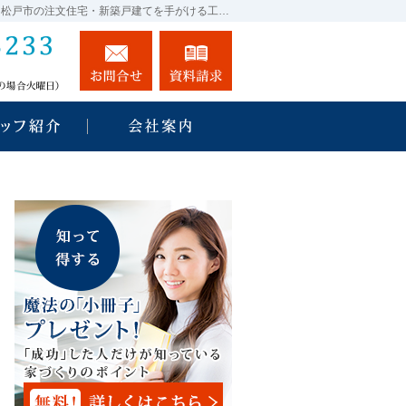
プロの目線からご提案。千葉県市川市・船橋市・鎌ヶ谷市・松戸市の注文住宅・新築戸建てを手がける工務店なら当社へ。
03-5631-3233
お問合せ
資料請求
営業時間9:00～18:00 定休日：水曜日（水曜が祭日の場合火曜
ね、施工実績
住宅アドバイザーの紹介
会社案内