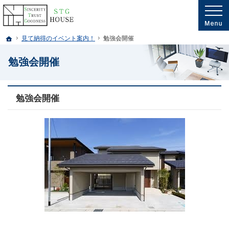
プロの目線からご提案。千葉県市川市・船橋市・鎌ヶ谷市・松戸市の注文住宅・新
千葉県市川市・船橋市・鎌ヶ谷市・松戸市・埼玉南部の新築・注文住宅・新築戸建
ホーム
見て納得のイベント案内！
勉強会開催
勉強会開催
勉強会開催