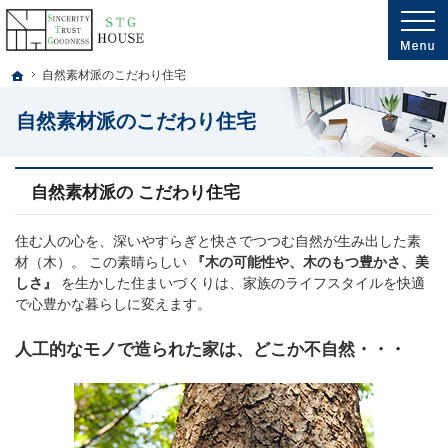
プロの目線からご提案。千葉県市川市・船橋市・鎌ヶ谷市・松戸市の注文住宅・新
千葉県市川市・船橋市・鎌ヶ谷市・松戸市・埼玉南部の新築・注文住宅・新築戸建
ホーム
自然素材派のこだわり住宅
自然素材派のこだわり住宅
自然素材派の こだわり住宅
住む人の心を、深いやすらぎと快さでつつむ自然が生み出した素
材（木）。 この素晴らしい
『木の可能性や、木のもつ豊かさ、美
しさ』
を生かした住まいづくりは、家族のライフスタイルを快適
で心豊かな暮らしに変えます。
人工的なモノで造られた家は、どこか不自然・・・