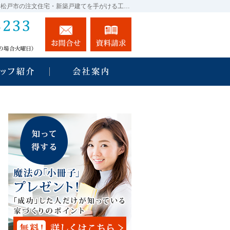
プロの目線からご提案。千葉県市川市・船橋市・鎌ヶ谷市・松戸市の注文住宅・新築戸建てを手がける工務店なら当社へ。
03-5631-3233
お問合せ
資料請求
営業時間9:00～18:00 定休日：水曜日（水曜が祭日の場合火曜
ね、施工実績
住宅アドバイザーの紹介
会社案内