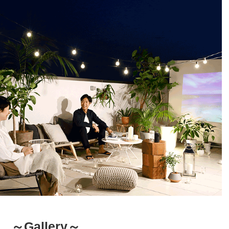
～Gallery～