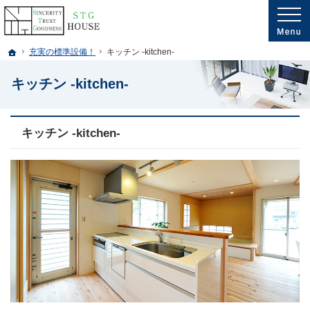
プロの目線からご提案。千葉県市川市・船橋市・鎌ヶ谷市・松戸市の注文住宅・新
千葉県市川市・船橋市・鎌ヶ谷市・松戸市・埼玉南部の新築・注文住宅・新築戸建
ホーム
充実の標準設備！
キッチン -kitchen-
キッチン -kitchen-
キッチン -kitchen-